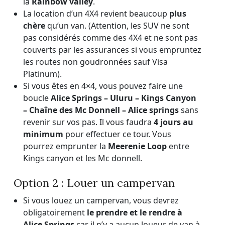
la
Rainbow valley
.
La location d’un 4X4 revient beaucoup
plus
chère
qu’un van. (Attention, les SUV ne sont
pas considérés comme des 4X4 et ne sont pas
couverts par les assurances si vous empruntez
les routes non goudronnées sauf Visa
Platinum).
Si vous êtes en 4×4, vous pouvez faire une
boucle
Alice Springs – Uluru – Kings Canyon
– Chaîne des Mc Donnell – Alice springs
sans
revenir sur vos pas. Il vous faudra
4 jours au
minimum
pour effectuer ce tour. Vous
pourrez emprunter la
Meerenie Loop
entre
Kings canyon et les Mc donnell.
Option 2 : Louer un campervan
Si vous louez un campervan, vous devrez
obligatoirement
le prendre et le rendre à
Alice Springs
car il n’y a aucun loueur de van à