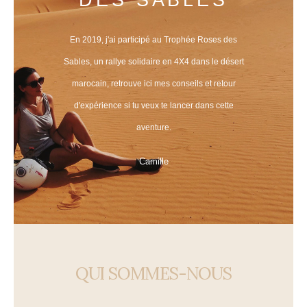
DES SABLES
En 2019, j'ai participé au Trophée Roses des
Sables, un rallye solidaire en 4X4 dans le désert
t
marocain, retrouve ici mes conseils et retour
d'expérience si tu veux te lancer dans cette
aventure.
Camille
QUI SOMMES-NOUS