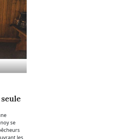
 seule
une
mnoy se
 pêcheurs
uvrant les