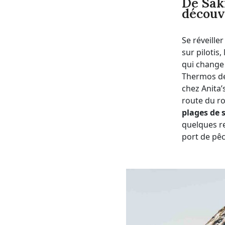
De Sak
découve
Se réveille
sur pilotis
qui change
Thermos de 
chez Anita’
route du ro
plages de 
quelques re
port de pêc