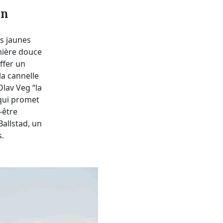
en
ns jaunes
umière douce
ffer un
la cannelle
Olav Veg “la
 qui promet
-être
allstad, un
s.