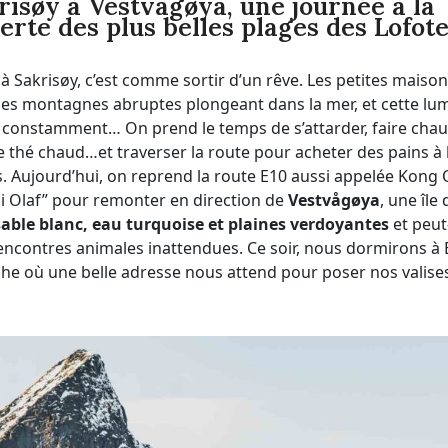
risøy à Vestvågøya, une journée à la
rte des plus belles plages des Lofot
r à Sakrisøy, c’est comme sortir d’un rêve. Les petites maiso
, les montagnes abruptes plongeant dans la mer, et cette l
 constamment… On prend le temps de s’attarder, faire chau
thé chaud…et traverser la route pour acheter des pains à 
s. Aujourd’hui, on reprend la route E10 aussi appelée Kong 
i Olaf” pour remonter en direction de
Vestvågøya
, une île
sable blanc, eau turquoise et plaines verdoyantes
et peut
ncontres animales inattendues. Ce soir, nous dormirons à B
he où une belle adresse nous attend pour poser nos valise